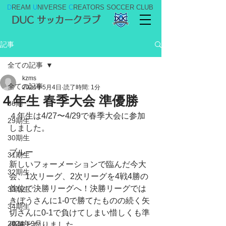
D
REAM
U
NIVERSE
C
REATORS SOCCER CLUB
DUC サッカークラブ
記事
全ての記事
kzms
全ての記事
2024年5月4日
読了時間: 1分
４年生 春季大会 準優勝
36期
４年生は4/27〜4/29で春季大会に参加
29期生
しました。
30期生
ブルー
31期生
新しいフォーメーションで臨んだ今大
32期生
会、1次リーグ、2次リーグを4戦4勝の
首位で決勝リーグへ！決勝リーグでは
33期生
きぼうさんに1-0で勝てたものの続く矢
34期生
切さんに0-1で負けてしまい惜しくも準
2024年9月
優勝となりました。