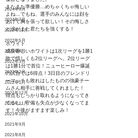
またまた準優勝…めちゃくちゃ悔しい
2024年8月
よね…でもね、選手のみんなには顔を
2024年7月
あげて胸を張って欲しい！その悔しさ
と涙がまた君たちを強くする！
2022年11月
2022年5月
ホワイト
2022年4月
成長著しいホワイトは1次リーグを1勝1
敗で惜しくも2位リーグへ。2位リーグ
2022年3月
は1勝1分で首位！ニューヒーロー爆誕
2022年2月
の試合では6得点！3日目のフレンドリ
ーマッチも敗れはしたものの強豪チー
2022年1月
ムさん相手に善戦してくれました！
2021年12月
得点もしっかり取れるようになってき
てるし、守備も失点が少なくなってま
2021年11月
す！今後がますます楽しみ！
2021年10月
2021年9月
2021年8月