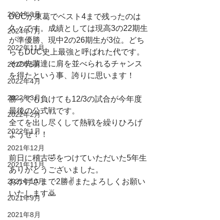
2024年8月
DUCが東葛でベスト4まで残ったのは
久々です。成績としては現高3の22期生
2024年7月
が準優勝、現中2の26期生が3位。どち
2022年11月
らもDUC史上最強と呼ばれた代です。
その先輩達に肩を並べられるチャンス
2022年5月
を得たという事、誇りに思います！
2022年4月
2022年3月
勝っても負けても12/3の試合が今年度
最後の公式戦です。
2022年2月
全てを出し尽くして熱戦を繰りひろげ
2022年1月
ようぜ！！
2021年12月
前日に稽古🤣をつけていただいた5年生
2021年11月
ありがとうございました。
2021年10月
おかげさまで2勝✌️またよろしくお願い
いたします🙇
2021年9月
2021年8月