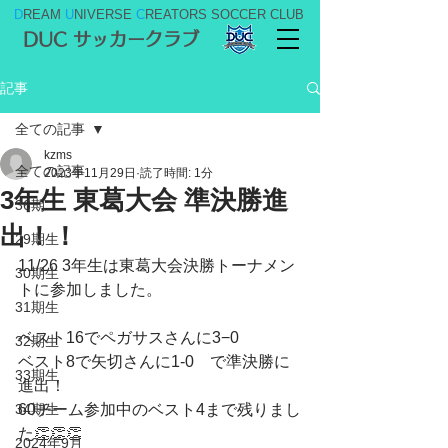
D
REAM
U
NIVERSE
C
REATORS SOCCER CLUB
DUC サッカークラブ
記事
全ての記事
kzms
全ての記事
2023年11月29日
読了時間: 1分
3年生 東葛大会 準決勝進
36期
出！！
29期生
11/26 3年生は東葛大会決勝トーナメン
30期生
トに参加しました。
31期生
ベスト16でペガサスさんに3−0
32期生
ベスト8で矢切さんに1-0　で準決勝に
33期生
進出！
34期生
60チーム参加中のベスト4まで残りまし
た👏👏👏
2024年9月