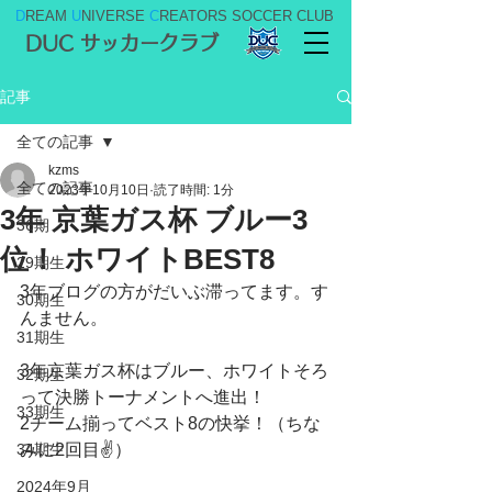
D
REAM
U
NIVERSE
C
REATORS SOCCER CLUB
DUC サッカークラブ
記事
全ての記事
kzms
全ての記事
2023年10月10日
読了時間: 1分
3年 京葉ガス杯 ブルー3
36期
位！ ホワイトBEST8
29期生
3年ブログの方がだいぶ滞ってます。す
30期生
んません。
31期生
3年京葉ガス杯はブルー、ホワイトそろ
32期生
って決勝トーナメントへ進出！
33期生
2チーム揃ってベスト8の快挙！（ちな
34期生
みに2回目✌️）
2024年9月