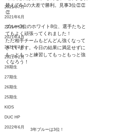
替えて6-1の大差で勝利。見事3位👏👏
2021年7月
👏
2021年6月
ブルー3位のホワイト8位、選手たちと
2021年5月
てもよく頑張ってくれました！
2021年4月
ただ相手チームもどんどん強くなって
2021年3月
きています。今日の結果に満足せずに
もっともっと練習してもっともっと強
2021年2月
くなろう！
28期生
27期生
26期生
25期生
KIDS
DUC HP
2022年6月
3年ブルーは3位！