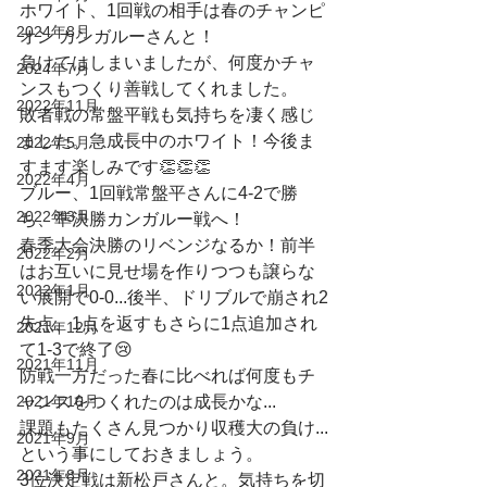
ホワイト、1回戦の相手は春のチャンピ
2024年8月
オン カンガルーさんと！
負けてはしまいましたが、何度かチャ
2024年7月
ンスもつくり善戦してくれました。
2022年11月
敗者戦の常盤平戦も気持ちを凄く感じ
ました。急成長中のホワイト！今後ま
2022年5月
すます楽しみです👏👏👏
2022年4月
ブルー、1回戦常盤平さんに4-2で勝
2022年3月
ち、準決勝カンガルー戦へ！
春季大会決勝のリベンジなるか！前半
2022年2月
はお互いに見せ場を作りつつも譲らな
2022年1月
い展開で0-0...後半、ドリブルで崩され2
失点、1点を返すもさらに1点追加され
2021年12月
て1-3で終了😢
2021年11月
防戦一方だった春に比べれば何度もチ
2021年10月
ャンスをつくれたのは成長かな...
課題もたくさん見つかり収穫大の負け...
2021年9月
という事にしておきましょう。
2021年8月
3位決定戦は新松戸さんと。気持ちを切