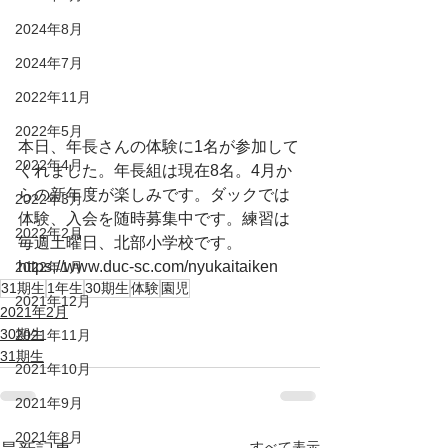
2024年8月
2024年7月
2022年11月
2022年5月
本日、年長さんの体験に1名が参加して
2022年4月
くれました。年長組は現在8名。4月か
らの新年度が楽しみです。ダックでは
2022年3月
体験、入会を随時募集中です。練習は
2022年2月
毎週土曜日、北部小学校です。
https://www.duc-sc.com/nyukaitaiken
2022年1月
31期生
1年生
30期生
体験
園児
2021年12月
2021年2月
30期生
2021年11月
31期生
2021年10月
2021年9月
2021年8月
すべて表示