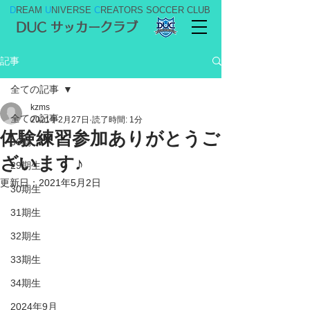
D
REAM
U
NIVERSE
C
REATORS SOCCER CLUB
DUC サッカークラブ
記事
全ての記事
kzms
全ての記事
2021年2月27日
読了時間: 1分
体験練習参加ありがとうご
36期
ざいます♪
29期生
更新日：
2021年5月2日
30期生
31期生
32期生
33期生
34期生
2024年9月