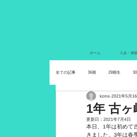
ホーム
入会・体
全ての記事
36期
29期生
3
kzms
2021年5月1
2024年7月
2022年11月
2
1年 古
更新日：
2021年7月4日
2021年11月
2021年10月
2
本日、1年は初めて
きました。3年は春