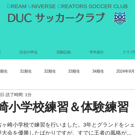
D
REAM
U
NIVERSE
C
REATORS SOCCER CLUB
DUC サッカークラブ
験
試合の申込
活動記録
学年紹介
クラブ
0期生
31期生
32期生
33期生
34期生
2024年9月
6日
読了時間: 1分
022年5月
2022年4月
2022年3月
2022年2月
2022年1月
ヶ崎小学校練習＆体験練習
021年9月
2021年8月
2021年7月
2021年6月
2021年5
古ヶ崎小学校で練習を行いました。3年とグランドをシ
季大会を優勝したばかりですが、すでに王者の風格が...