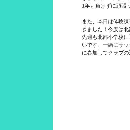
1年も負けずに頑張
2021年3月
2021年2月
28
また、本日は体験練
きました！今度は北
先週も北部小学校に
いです。
一緒にサッ
に参加してクラブの