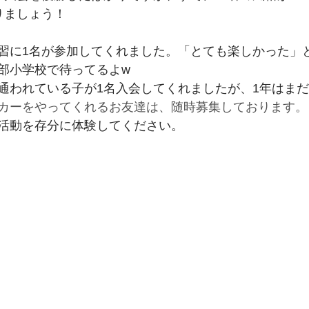
りましょう！　
期生
27期生
26期生
習に1名が参加してくれました。「とても楽しかった」
部小学校で待ってるよw
通われている子が1名入会してくれましたが、1年はま
カーをやってくれるお友達は、随時募集しております。
活動を存分に体験してください。