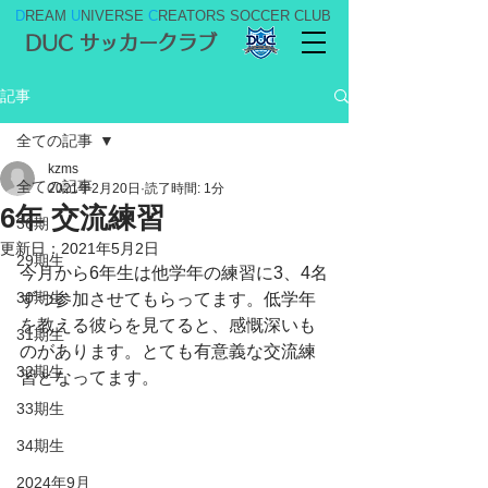
D
REAM
U
NIVERSE
C
REATORS SOCCER CLUB
DUC サッカークラブ
記事
全ての記事
kzms
全ての記事
2021年2月20日
読了時間: 1分
6年 交流練習
36期
更新日：
2021年5月2日
29期生
今月から6年生は他学年の練習に3、4名
30期生
ずつ参加させてもらってます。低学年
を教える彼らを見てると、感慨深いも
31期生
のがあります。とても有意義な交流練
32期生
習となってます。
33期生
34期生
2024年9月