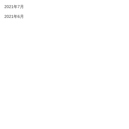
2021年7月
2021年6月
2021年5月
2021年4月
2021年3月
2021年2月
28期生
27期生
26期生
© 2021 duc-sc All rights reserved
25期生
プライバシーポリシー
KIDS
6年生 活動記録
DUC HP
6年生 サテラ
2022年6月