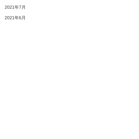
2021年7月
2021年6月
2021年5月
2021年4月
2021年3月
2021年2月
28期生
27期生
26期生
© 2021 duc-sc All rights reserved
25期生
プライバシーポリシー
2022初蹴り
KIDS
DUC HP
ピッカピカの一年生 募
2022年6月
集！