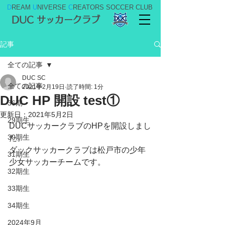
D
REAM
U
NIVERSE
C
REATORS SOCCER CLUB
DUC サッカークラブ
記事
全ての記事
DUC SC
全ての記事
2021年2月19日
読了時間: 1分
DUC HP 開設 test①
36期
更新日：
2021年5月2日
29期生
DUCサッカークラブのHPを開設しまし
30期生
た。
ダックサッカークラブは松戸市の少年
31期生
少女サッカーチームです。
32期生
33期生
34期生
2024年9月