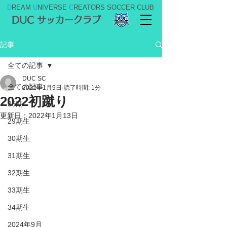
D
REAM
U
NIVERSE
C
REATORS SOCCER CLUB
DUC サッカークラブ
記事
全ての記事
DUC SC
全ての記事
2022年1月9日
読了時間: 1分
2022初蹴り
36期
更新日：
2022年1月13日
29期生
30期生
31期生
32期生
33期生
34期生
2024年9月