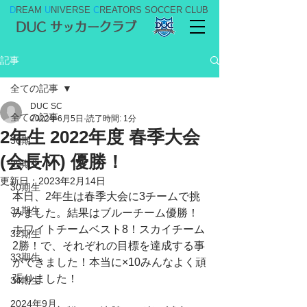
D
REAM
U
NIVERSE
C
REATORS SOCCER CLUB
DUC サッカークラブ
記事
全ての記事
DUC SC
全ての記事
2022年6月5日
読了時間: 1分
2年生 2022年度 春季大会
36期
(会長杯) 優勝！
29期生
更新日：
2023年2月14日
30期生
本日、2年生は春季大会に3チームで挑
31期生
みました。結果はブルーチーム優勝！
ホワイトチームベスト8！スカイチーム
32期生
2勝！で、それぞれの目標を達成する事
33期生
ができました！本当に×10みんなよく頑
張りました！
34期生
2024年9月