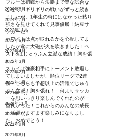
ブルーは初戦から決勝まで楽な試合な
2024年8月
どなく、ギリギリの戦いがずっと続き
ましたが、1年生の時にはなかった粘り
2024年7月
強さを見せてくれて見事優勝！納豆サ
2022年11月
ッカーだ！
ホワイトは点が取れるかを心配してま
2022年5月
したが遂に大砲が火を吹きました！ベ
2022年4月
スト8はじゅうぶん立派な成績！胸を張
れ！
2022年3月
スカイは強豪相手にトーメント敗退し
2022年2月
てしまいましたが、順位リーグで2連
2022年1月
勝！こちらも予想以上の活躍でじゅう
ぶん立派！胸を張れ！　何よりサッカ
2021年12月
ーを思いっきり楽しんでくれたのが一
2021年11月
番良かった！これからのみんなの成長
と活躍がますます楽しみになりまし
2021年10月
た。おめでとう！
2021年9月
2021年8月