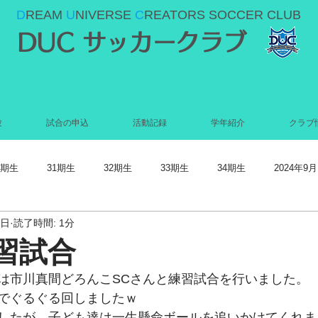
D
REAM
U
NIVERSE
C
REATORS SOCCER CLUB
DUC サッカークラブ
験
試合の申込
活動記録
学年紹介
クラブ
0期生
31期生
32期生
33期生
34期生
2024年9月
1日
読了時間: 1分
022年5月
2022年4月
2022年3月
2022年2月
2022年1月
練習試合
は市川真間どろんこSCさんと練習試合を行いました。
021年9月
2021年8月
2021年7月
2021年6月
2021年5
でぐるぐる回しましたｗ
したが、子ども達は一生懸命ボールを追いかけてくれま