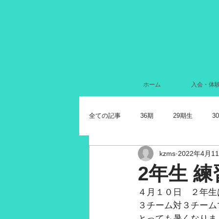
ホーム
入会・体
全ての記事
36期
29期生
3
kzms
2022年4月1
2024年7月
2022年11月
2
2年生 
４月１０日　２年生
2021年11月
2021年10月
2
３チーム対３チーム
とっても暑くなりま