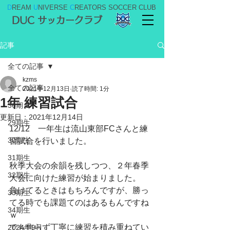
D
REAM
U
NIVERSE
C
REATORS SOCCER CLUB
DUC サッカークラブ
記事
全ての記事
kzms
全ての記事
2021年12月13日
読了時間: 1分
1年 練習試合
36期
更新日：
2021年12月14日
29期生
12/12　一年生は流山東部FCさんと練
30期生
習試合を行いました。
31期生
秋季大会の余韻を残しつつ、２年春季
32期生
大会に向けた練習が始まりました。
負けてるときはもちろんですが、勝っ
33期生
てる時でも課題てのはあるもんですね
34期生
ｗ
でも焦らず丁寧に練習を積み重ねてい
2024年9月