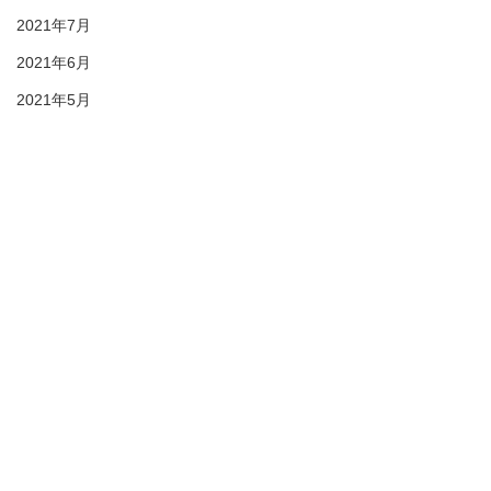
2021年7月
2021年6月
2021年5月
2021年4月
2021年3月
2021年2月
28期生
27期生
26期生
25期生
© 2021 duc-sc All rights reserved
KIDS
プライバシーポリシー
DUC HP
1年 練習試合
1年生 春季大
2022年6月