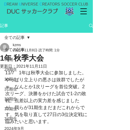
D
REAM
U
NIVERSE
C
REATORS SOCCER CLUB
DUC サッカークラブ
記事
全ての記事
kzms
全ての記事
2021年11月8日
読了時間: 1分
1年 秋季大会
36期
更新日：
2021年11月11日
29期生
11/7　1年は秋季大会に参加しました。
30期生
やっぱり立上りの悪さは抜群でしたが
ｗ、なんとか1次リーグを首位突破。2
31期生
次リーグ、決勝をかけた試合で1-2の敗
32期生
戦。点差以上の実力差を感じました
が、我らが31期生まだまだこれからで
33期生
す。気を取り直して27日の3位決定戦に
34期生
臨みたいと思います。
2024年9月