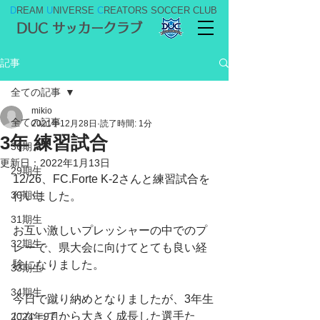
D
REAM
U
NIVERSE
C
REATORS SOCCER CLUB
DUC サッカークラブ
記事
全ての記事
mikio
全ての記事
2021年12月28日
読了時間: 1分
3年 練習試合
36期
更新日：
2022年1月13日
29期生
12/26、FC.Forte K-2さんと練習試合を
30期生
行いました。
31期生
お互い激しいプレッシャーの中でのプ
32期生
レーで、県大会に向けてとても良い経
験になりました。
33期生
34期生
今日で蹴り納めとなりましたが、3年生
になってから大きく成長した選手た
2024年9月