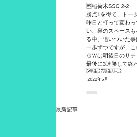
🆚稲荷木SSC 2-2
2021年3月
2021年2月
28
勝点1を得て、トー
昨日と打って変わっ
い、裏のスペースも
る中、追いついた事
一歩ずつですが、こ
ＧＷは明後日のサテ
最後に3連勝して終
6年生
27期生
U-12
2022年5月
最新記事