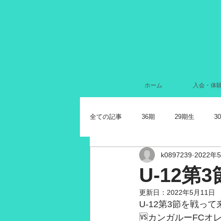
ホーム
入会・体
全ての記事
36期
29期生
3
k0897239
2022年
2024年7月
2022年11月
2
U-12第3
更新日：
2022年5月11日
2021年11月
2021年10月
2
U-12第3節を戦っ
🆚カンガルーFCオレ