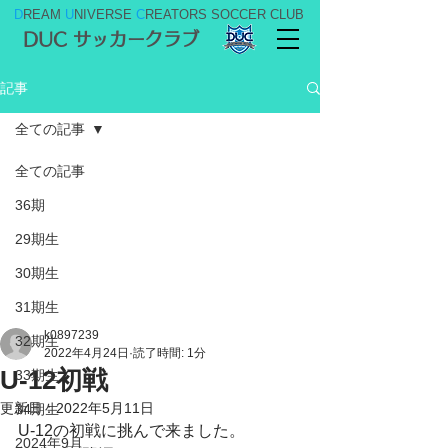
D
REAM
U
NIVERSE
C
REATORS SOCCER CLUB
DUC サッカークラブ
記事
全ての記事
全ての記事
36期
29期生
30期生
31期生
k0897239
32期生
2022年4月24日
読了時間: 1分
U-12初戦
33期生
更新日：
2022年5月11日
34期生
U-12の初戦に挑んで来ました。
2024年9月