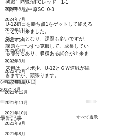
初戦　🆚鷺沼FCレッド　1-1
2024年8月
2戦目　🆚中原SC  0-3
2024年7月
U-12初日を勝ち点1をゲットして終える
2022年11月
ことが出来ました。
新チームとなり、課題も多いですが、
2022年5月
課題を一つずつ克服して、成長してい
2022年4月
る部分もあり、収穫ある試合が出来ま
した。
2022年3月
来週は、スポ少、U-12とＧＷ連戦が続
2022年2月
きますが、頑張ります。
2022年1月
6年生
27期生
U-12
2022年4月
2021年12月
2021年11月
2021年10月
すべて表示
最新記事
2021年9月
2021年8月