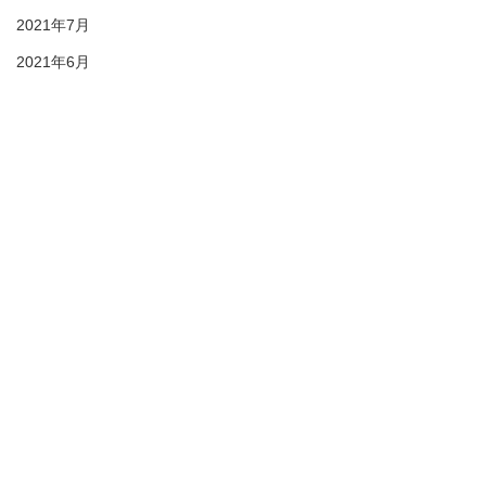
2021年7月
2021年6月
2021年5月
2021年4月
2021年3月
2021年2月
28期生
27期生
26期生
© 2021 duc-sc All rights reserved
25期生
プライバシーポリシー
KIDS
スポ少松戸予選
3年 TRMに参加
DUC HP
2022年6月