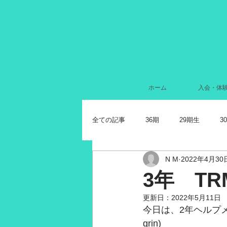
ホーム
入会・体
全ての記事
36期
29期生
3
N M
2022年4月30
2024年7月
2022年11月
2
3年 T
更新日：
2022年5月11日
2021年11月
2021年10月
2
今日は、2年ヘルプメ
grin)