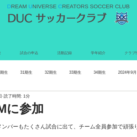
D
REAM
U
NIVERSE
C
REATORS SOCCER CLUB
DUC サッカークラブ
験
試合の申込
活動記録
学年紹介
クラブ
0期生
31期生
32期生
33期生
34期生
2024年9月
日
読了時間: 1分
022年5月
2022年4月
2022年3月
2022年2月
2022年1月
RMに参加
021年9月
2021年8月
2021年7月
2021年6月
2021年5
ンバーもたくさん試合に出て、チーム全員参加で頑張りまし