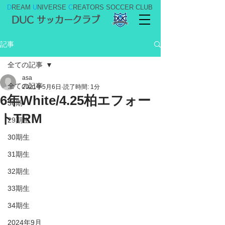
D
REAM
U
NIVERSE
C
REATORS SOCCER CLUB
DUC サッカークラブ
記事
全ての記事
asa
全ての記事
2021年5月6日
読了時間: 1分
6年White/4.25柏エフォー
36期
トTRM
29期生
30期生
31期生
32期生
33期生
34期生
2024年9月