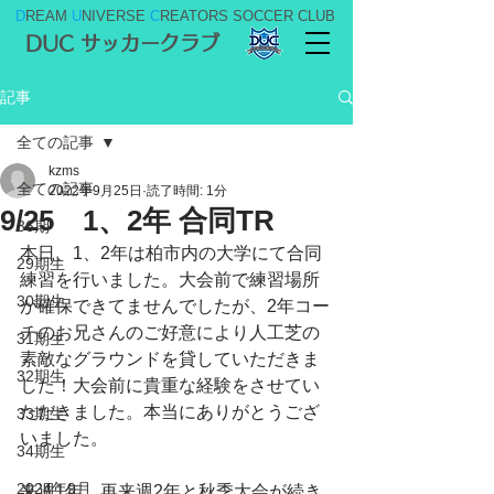
D
REAM
U
NIVERSE
C
REATORS SOCCER CLUB
DUC サッカークラブ
記事
全ての記事
kzms
全ての記事
2022年9月25日
読了時間: 1分
9/25 1、2年 合同TR
36期
本日、1、2年は柏市内の大学にて合同
29期生
練習を行いました。大会前で練習場所
30期生
が確保できてませんでしたが、2年コー
チのお兄さんのご好意により人工芝の
31期生
素敵なグラウンドを貸していただきま
32期生
した！大会前に貴重な経験をさせてい
ただきました。本当にありがとうござ
33期生
いました。
34期生
2024年9月
来週1年、再来週2年と秋季大会が続き