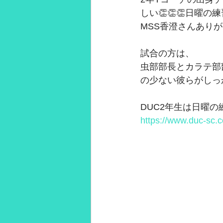
しい👏👏👏日曜
2021年3月
2021年2月
28
MSS香澄さんあり
試合の方は、
虫部部長とカラテ部
の少ない彼らがしっ
DUC2年生は日曜
https://www.duc-sc.