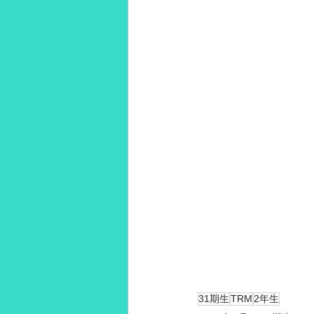
31期生
TRM
2年生