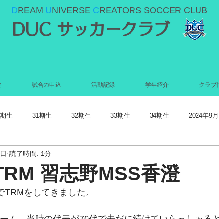
D
REAM
U
NIVERSE
C
REATORS SOCCER CLUB
DUC サッカークラブ
験
試合の申込
活動記録
学年紹介
クラブ
0期生
31期生
32期生
33期生
34期生
2024年9月
2日
読了時間: 1分
022年5月
2022年4月
2022年3月
2022年2月
2022年1月
19TRM 習志野MSS香澄
野でTRMをしてきました。
021年9月
2021年8月
2021年7月
2021年6月
2021年5
チーム。当時の代表が70代で未だに続けていらっしゃる