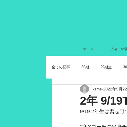
ホーム
入会・体
全ての記事
36期
29期生
3
kzms
2022年9月2
2024年7月
2022年11月
2
2年 9/
9/19 2年生は習志
2021年11月
2021年10月
2
2年Yコーチの出身