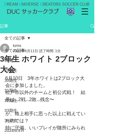
D
REAM
U
NIVERSE
C
REATORS SOCCER CLUB
DUC サッカークラブ
記事
全ての記事
kzms
全ての記事
2023年6月11日
読了時間: 1分
3年生 ホワイト 2ブロック
36期
大会
29期生
6月10日　3年ホワイトは2ブロック大
30期生
会に参加しました。
31期生
松戸市以外のチームと初公式戦！　結
果は...2戦...2敗...残念〜
32期生
33期生
が、格上相手に思った以上に戦えてい
34期生
たのでは？
特に守備。いいプレイが随所にみられ
2024年9月