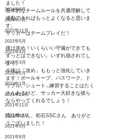
ました！
2024年8月
基本的なチームルールを共通理解して
連動できればもっとよくなると思いま
2024年7月
す。
2022年11月
サッカーはチームプレイだ！
2022年5月
後は攻め！いくらいい守備ができても
2022年4月
ずっとはできない。いずれ崩されてし
2022年3月
まう。
今後は「攻め」ももっと強化していき
2022年2月
ます！ボールキープ、パスワーク、ド
2022年1月
リブル、シュート...練習することはたく
さんあるけど、サッカー大好きな彼ら
2021年12月
ならやってくれるでしょう！
2021年11月
2021年10月
流山隼さん、初石SSCさん　ありがと
うございました！
2021年9月
2021年8月