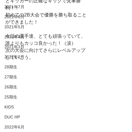
とキッカーの正確なキックで見事勝
2021年7月
利！！
初めての2B大会で優勝を勝ち取ること
2021年6月
ができました！
2021年5月
今日の選手達、とても頑張っていて、
2021年4月
誰よりもカッコ良かった！（涙）
2021年3月
次の大会に向けてさらにレベルアップ
2021年2月
していこう。
28期生
27期生
26期生
25期生
KIDS
DUC HP
2022年6月