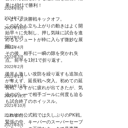
果は4対1で勝利！
2024年8月
2024年7月
いよいよ決勝戦キックオフ。
この試合も立ち上がりの動きはよく開
2022年11月
始早々に先制し、押し気味に試合を進
2022年5月
めるもシュートが枠に入らず微妙な展
開に。
2022年4月
その後、相手に一瞬の隙を突かれ失
2022年3月
点。前半を1対1で折り返す。
2022年2月
後半も激しい攻防を繰り返すも追加点
2022年1月
が奪えず、延長戦へ突入。初めての延
2021年12月
長戦、さすがに疲れが出てきたが、気
迫のプレーで相手ゴールに何度も迫る
2021年11月
も試合終了のホイッスル。
2021年10月
これまた公式戦では久しぶりのPK戦。
2021年9月
緊張の中、キーパーのスーパーセーブ
2021年8月