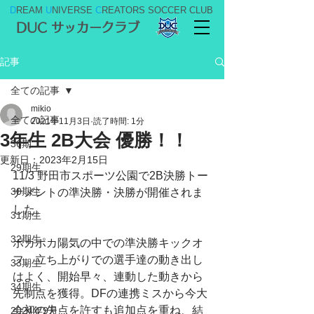
D
REAM
U
NIVERSE
C
REATORS SOCCER CLUB
DUC サッカークラブ
記事
全ての記事
mikio
全ての記事
2021年11月3日
読了時間: 1分
3年生 2B大会 優勝！！
36期
更新日：
2023年2月15日
29期生
11/3 野田市スポーツ公園で2B決勝トー
30期生
ナメントの準決勝・決勝が開催されま
した。
31期生
32期生
ポカポカ陽気の中での準決勝キックオ
フ。立ち上がりでの選手達の動き出し
33期生
はよく、開始早々、連動した動きから
34期生
先制点を獲得。DFの連携ミスから今大
会初の失点を許すも追加点を重ね、結
2024年9月