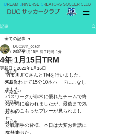
D
REAM
U
NIVERSE
C
REATORS SOCCER CLUB
DUC サッカークラブ
記事
全ての記事
DUC28th_coach
全ての記事
2022年1月15日
読了時間: 1分
4年 1月15日TRM
36期
更新日：
2022年1月16日
29期生
南市川JFCさんとTMを行いました。
30期生
A.B合わせて15分10本ハードにこなし
ました。
31期生
パスワークが非常に優れたチームで終
32期生
始守備に追われましたが、最後まで気
持ちのこもったプレーが見られまし
33期生
た。
34期生
対戦相手の皆様、本日は大変お世話に
なりました。
2024年9月