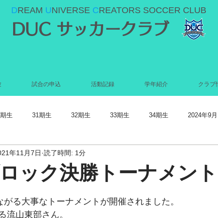
D
REAM
U
NIVERSE
C
REATORS SOCCER CLUB
DUC サッカークラブ
験
試合の申込
活動記録
学年紹介
クラブ
0期生
31期生
32期生
33期生
34期生
2024年9月
021年11月7日
読了時間: 1分
022年5月
2022年4月
2022年3月
2022年2月
2022年1月
ブロック決勝トーナメント
021年9月
2021年8月
2021年7月
2021年6月
2021年5
つながる大事なトーナメントが開催されました。
る流山東部さん。