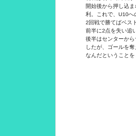
開始後から押し込ま
2021年3月
2021年2月
28
利。これで、U10
2回戦で勝てばベス
前半に2点を失い追
後半はセンターから
したが、ゴールを奪
なんだということを