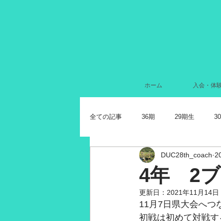
ホーム
入会・体
全ての記事
36期
29期生
3
DUC28th_coach
2
2024年7月
2022年11月
2
4年 2
更新日：
2021年11月14日
2021年11月
2021年10月
2
11月7日県大会へ
初戦は初めて対戦す