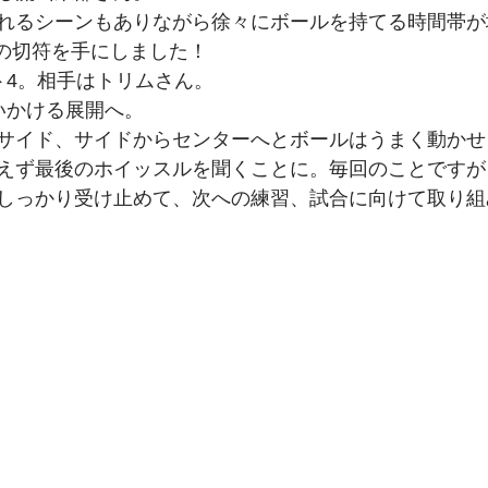
れるシーンもありながら徐々にボールを持てる時間帯が増
期生
27期生
26期生
への切符を手にしました！
ト4。相手はトリムさん。
いかける展開へ。
サイド、サイドからセンターへとボールはうまく動かせ
えず最後のホイッスルを聞くことに。毎回のことですが
しっかり受け止めて、次への練習、試合に向けて取り組