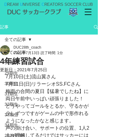
D
REAM
U
NIVERSE
C
REATORS SOCCER CLUB
DUC サッカークラブ
記事
全ての記事
DUC28th_coach
全ての記事
2021年7月13日
読了時間: 1分
4年練習試合
36期
更新日：
2021年7月25日
29期生
7月10日(土)流山翼さん
30期生
7月11日(日)リラーシオSS.FCさん
梅雨の合間の夏日【猛暑でしたね】に
31期生
両日午前中いっぱい頑張りました！
32期生
どうやってゴールをとるか、守るかが
少しずつですがゲームの中で形作れる
33期生
ようになったかなと感じます。
34期生
声の掛け合い、サポートの位置、1人2
人が理解してるだけではサッカーには
2024年9月