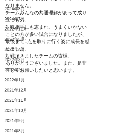
なりません。
2024年8月
チームみんなの共通理解があって成り
2024年7月
立つもの。
対戦相手にも恵まれ、うまくいかない
2022年11月
ことの方が多い試合になりましたが、
2022年5月
最後まで1点を取りに行く姿に成長を感
じました。
2022年4月
対戦頂きましたチームの皆様。
2022年3月
ありがとうございました。また、是非
2022年2月
宜しくお願いしたいと思います。
2022年1月
2021年12月
2021年11月
2021年10月
2021年9月
2021年8月