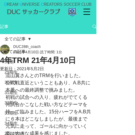
D
REAM
U
NIVERSE
C
REATORS SOCCER CLUB
DUC サッカークラブ
記事
全ての記事
DUC28th_coach
全ての記事
2021年4月10日
読了時間: 1分
4年TRM 21年4月10日
36期
更新日：
2021年5月2日
29期生
流山翼さんとのTRMを行いました。
30期生
公式戦直近ということもあり、A.B共に
本番への最終調整で挑みました。
31期生
初戦の試合への入り、疲れがでてくる
32期生
何試合かこなした戦い方などテーマを
持って臨みました。15分ハーフをA.B共
33期生
に６本ほどこなしましたが、最後まで
34期生
元気に走って、ゴールに向かっていく
姿に大きな成果を感じました。
2024年9月