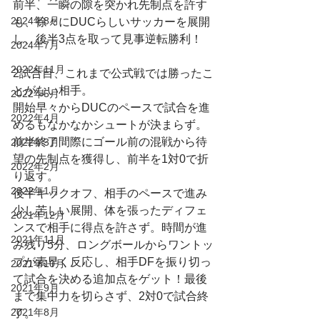
前半、一瞬の隙を突かれ先制点を許す
2024年8月
も、徐々にDUCらしいサッカーを展開
し、後半3点を取って見事逆転勝利！
2024年7月
2022年11月
2試合目、これまで公式戦では勝ったこ
とがない相手。
2022年5月
開始早々からDUCのペースで試合を進
2022年4月
めるもなかなかシュートが決まらず。
前半終了間際にゴール前の混戦から待
2022年3月
望の先制点を獲得し、前半を1対0で折
2022年2月
り返す。
2022年1月
後半キックオフ、相手のペースで進み
少し苦しい展開、体を張ったディフェ
2021年12月
ンスで相手に得点を許さず。時間が進
2021年11月
み残り5分、ロングボールからワントッ
プが素早く反応し、相手DFを振り切っ
2021年10月
て試合を決める追加点をゲット！最後
2021年9月
まで集中力を切らさず、2対0で試合終
2021年8月
了。