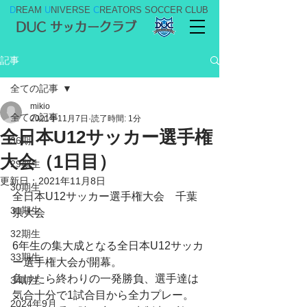
D
REAM
U
NIVERSE
C
REATORS SOCCER CLUB
DUC サッカークラブ
記事
全ての記事
mikio
全ての記事
2021年11月7日
読了時間: 1分
全日本U12サッカー選手権
36期
大会（1日目）
29期生
更新日：
2021年11月8日
30期生
全日本U12サッカー選手権大会　千葉
31期生
県大会
32期生
6年生の集大成となる全日本U12サッカ
33期生
ー選手権大会が開幕。
負けたら終わりの一発勝負、選手達は
34期生
気合十分で1試合目から全力プレー。
2024年9月