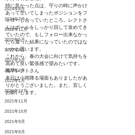
特に良かった点は、守りの時に声かけ
2024年8月
あって空いてしまったポジションをフ
2024年7月
ォローし合っていたところ。レクトさ
んはボールをしっかり回して攻めてき
2022年11月
ていたので、もしフォロー出来なかっ
2022年5月
たら違った結果になっていたのではな
いかと思います。
2022年4月
これから、春の大会に向けて気持ちを
2022年3月
高めて良い緊張感で望みたいです。
2022年2月
風早レクトさん
本日は小雨降る場面もありましたがあ
2022年1月
りがとうございました。また、宜しく
2021年12月
お願いします。
2021年11月
2021年10月
2021年9月
2021年8月