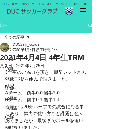
D
REAM
U
NIVERSE
C
REATORS SOCCER CLUB
DUC サッカークラブ
記事
全ての記事
DUC28th_coach
全ての記事
2021年4月4日
読了時間: 1分
2021年4月4日 4年生TRM
36期
更新日：
2021年7月25日
29期生
3年生のご協力を頂き、風早レクトさん
30期生
とのTRMを組んで頂きました。
結果
31期生
Aチーム　前半0-0 後半2-0
32期生
Bチーム　前半0-1 後半1-4
今年から20分ハーフでの試合になる事
33期生
もあり、体力の使い方など課題は色々
34期生
ありましたが、最後までボールを追い
かけていました。
2024年9月