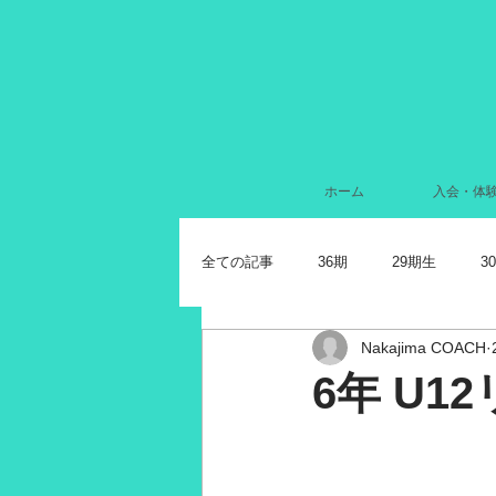
ホーム
入会・体
全ての記事
36期
29期生
3
Nakajima COACH
2024年7月
2022年11月
2
6年 U1
2021年11月
2021年10月
2