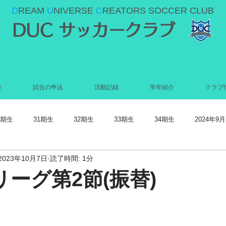
D
REAM
U
NIVERSE
C
REATORS SOCCER CLUB
DUC サッカークラブ
験
試合の申込
活動記録
学年紹介
クラブ
0期生
31期生
32期生
33期生
34期生
2024年9月
2023年10月7日
読了時間: 1分
022年5月
2022年4月
2022年3月
2022年2月
2022年1月
2リーグ第2節(振替)
021年9月
2021年8月
2021年7月
2021年6月
2021年5