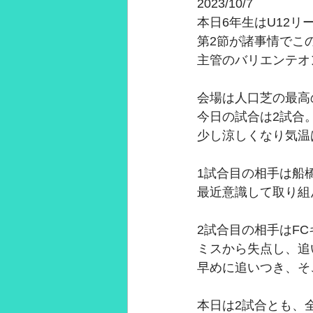
2023/10/7
本日6年生はU12
第2節が諸事情でこ
主管のバリエンテオ
会場は人口芝の最高
今日の試合は2試合
少し涼しくなり気温
1試合目の相手は船
最近意識して取り組
2試合目の相手はF
ミスから失点し、追
早めに追いつき、そ
本日は2試合とも、