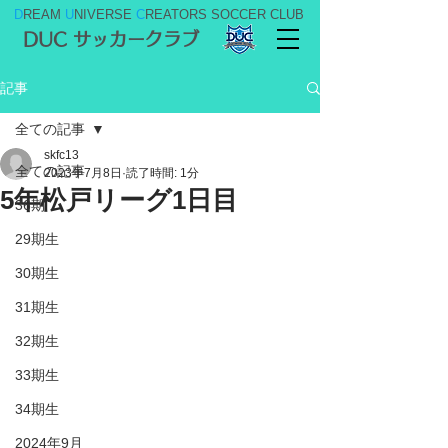
D
REAM
U
NIVERSE
C
REATORS SOCCER CLUB
DUC サッカークラブ
記事
全ての記事
skfc13
全ての記事
2023年7月8日
読了時間: 1分
5年松戸リーグ1日目
36期
29期生
30期生
31期生
32期生
33期生
34期生
2024年9月