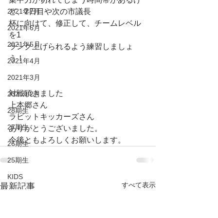
ど、2日目や次の市議長
2021年7月
杯に向けて、修正して、チームレベル
2021年6月
を1
2021年5月
ランク上げられるよう練習しましょ
う！
2021年4月
2021年3月
対戦頂きました
2021年2月
上本郷さん
28期生
ラビットキッカーズさん
27期生
ありがとうございました。
今後ともよろしくお願いします。
26期生
25期生
KIDS
すべて表示
最新記事
DUC HP
2022年6月