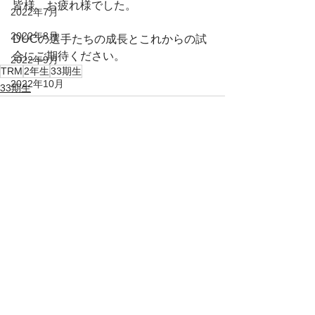
皆様、お疲れ様でした。
2022年7月
2022年8月
DUCの選手たちの成長とこれからの試
合にご期待ください。
2022年9月
TRM
2年生
33期生
2022年10月
33期生
2022年12月
2022年11月
すべて表示
最新記事
2023年1月
2023年2月
2023年3月
2023年4月
2023年5月
2023年6月
2023年7月