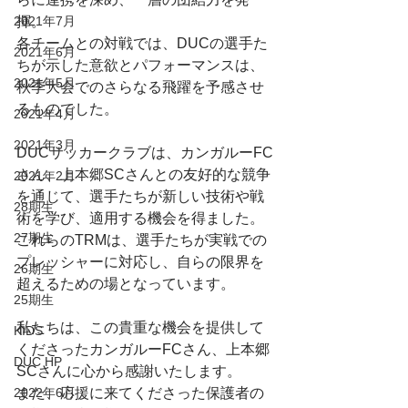
2021年7月
揮。
各チームとの対戦では、DUCの選手た
2021年6月
ちが示した意欲とパフォーマンスは、
2021年5月
秋季大会でのさらなる飛躍を予感させ
るものでした。
2021年4月
2021年3月
DUCサッカークラブは、カンガルーFC
さん、上本郷SCさんとの友好的な競争
2021年2月
を通じて、選手たちが新しい技術や戦
28期生
術を学び、適用する機会を得ました。
27期生
これらのTRMは、選手たちが実戦での
プレッシャーに対応し、自らの限界を
26期生
超えるための場となっています。
25期生
私たちは、この貴重な機会を提供して
KIDS
くださったカンガルーFCさん、上本郷
DUC HP
SCさんに心から感謝いたします。
2022年6月
また、応援に来てくださった保護者の