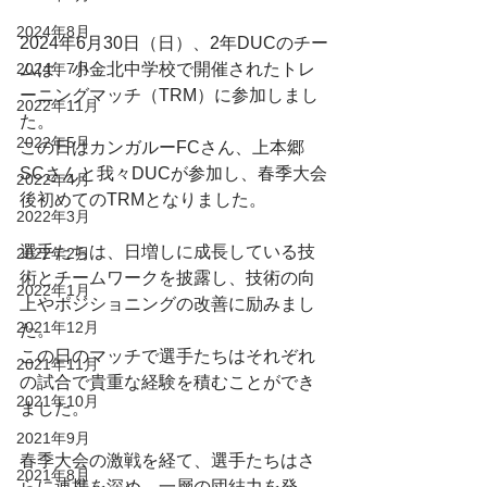
2024年8月
2024年6月30日（日）、2年DUCのチー
2024年7月
ムは、小金北中学校で開催されたトレ
ーニングマッチ（TRM）に参加しまし
2022年11月
た。
2022年5月
この日はカンガルーFCさん、上本郷
SCさんと我々DUCが参加し、春季大会
2022年4月
後初めてのTRMとなりました。
2022年3月
選手たちは、日増しに成長している技
2022年2月
術とチームワークを披露し、技術の向
2022年1月
上やポジショニングの改善に励みまし
2021年12月
た。
この日のマッチで選手たちはそれぞれ
2021年11月
の試合で貴重な経験を積むことができ
2021年10月
ました。
2021年9月
春季大会の激戦を経て、選手たちはさ
2021年8月
らに連携を深め、一層の団結力を発