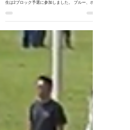
2ブロック予選突破！ ブルー・ホワイト揃って決勝
トーナメント進出 5月から6月にかけて、DUC4年
生は2ブロック予選に参加しました。 ブルー、ホワ
イトともに県大会出場を目標に掲げ、それぞれの
戦いに挑みました。 ■ 5/24 2ブロック予選1日目
DUC ブルー vs 六実 10-0 ○ vs FC ALMA 5-
0 ○ 2試合とも大量得点で快勝し、最高のスター
トを切ることができました。 しかし、決勝トーナ
メント進出が決まったわけではなく、引き続き気
を引き締めて予選突破を目指します。 DUC ホワイ
ト vs カンガルーA 3-1 ○ vs 常盤平A 0-7 ● 1
勝1敗で初日を終了。 決勝トーナメント進出のため
には、次戦となる梅郷戦での勝利が必要な状況と
なりました。 ■ 5/31 2ブロック予選2日目（ホワイ
ト） DUC ホワイト vs 梅郷 1-0 ○ 引き分け以下
で予選敗退、勝てば決勝トーナメント進出という
大一番。 前週の反省を活かし、「走り負けないこ
と」を意識して試合に臨みました。 粘り強い守備
からチャンスを作り、見事1-0で勝利。...