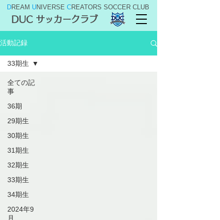
D
REAM
U
NIVERSE
C
REATORS SOCCER CLUB
DUC サッカークラブ
活動記録
33期生
全ての記
事
36期
29期生
30期生
31期生
32期生
33期生
34期生
2024年9
月