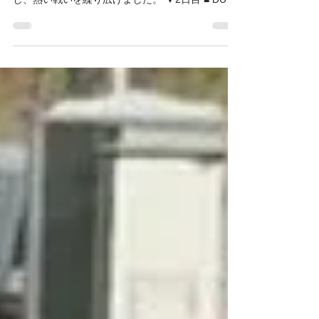
4年生 松戸リーグ(春) 2,3日目
DUC4年生は、松戸リーグ(春)の2日目・3日目に参
加しました。 各チームとも上位リーグ進出を目指
し、熱い戦いを繰り広げました。 ▼2日目 ■ DUC
ブルー vs NSP 12-3 ○ vs 矢切B 13-0 ○ 攻撃
陣が爆発し、2試合とも大量得点で快勝。 連携も良
く、やりたいサッカーを表現できた1日となりまし
た。 2日目終了時点で 4勝。 最終日に控える新松
戸A戦へ向け、良い流れを作ることができました。
■ DUC ホワイト vs 新松戸B 3-2 ○ vs 松戸旭B
11-1 ○ 新松戸B戦は、先行しては追いつかれる緊
張感のある展開。 それでも3年生ヘルプの活躍や、
最後に決まったスーパーシュートで見事勝利をつ
かみました。 続く松戸旭B戦でも攻撃力を発揮し
快勝。 2日目終了時点で 4勝 と好調を維持してい
ます。 ■ DUC イエロー vs ラビットA 0-7 ● vs
トリプレッタ 0-6 ● 強豪相手に苦しい試合が続
きましたが、最後まで諦めずに戦い抜きました。
結果は2敗となりましたが、厳しい相手との対戦経
験は必ず今後につながります。...