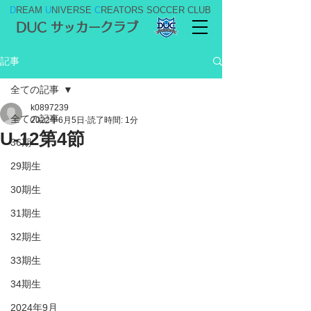
D
REAM
U
NIVERSE
C
REATORS SOCCER CLUB
DUC サッカークラブ
記事
全ての記事
k0897239
全ての記事
2022年6月5日
読了時間: 1分
U-12第4節
36期
29期生
30期生
31期生
32期生
33期生
34期生
2024年9月