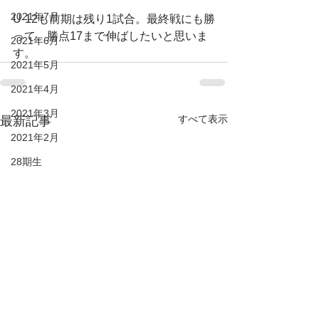
2021年7月
U-12も前期は残り1試合。最終戦にも勝
って、勝点17まで伸ばしたいと思いま
2021年6月
す。
2021年5月
2021年4月
2021年3月
すべて表示
最新記事
2021年2月
28期生
27期生
26期生
25期生
KIDS
DUC HP
2022年6月