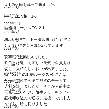
U-12第4節を戦って来ました。
2024年8月
2024年7月
🆚FC LIEN柏　1-0
2022年11月
🆚船橋ルークスFC  2-1
2022年5月
勝点6を得て、トータル勝点14（4勝2
2022年4月
分2敗）得失点＋3になっています。
2022年3月
2022年2月
見事に2連勝出来ました。
昨日とは違って涼しい天気で全員走り
2022年1月
切り、素晴らしい戦いが出来ました。
2021年12月
特に2戦目の船橋ルークスFCさんは、
リーグ首位で今まで無敗のチームで、
2021年11月
先制を許しましたが、そこから前半に
2021年10月
同点に追いつき、後半フリーキックを
直接叩き込んで逆転。最後まで集中力
2021年9月
を保ち、勝ち切りました。
2021年8月