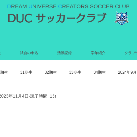
D
REAM
U
NIVERSE
C
REATORS SOCCER CLUB
DUC サッカークラブ
験
試合の申込
活動記録
学年紹介
クラブ
0期生
31期生
32期生
33期生
34期生
2024年9月
2023年11月4日
読了時間: 1分
022年5月
2022年4月
2022年3月
2022年2月
2022年1月
021年9月
2021年8月
2021年7月
2021年6月
2021年5