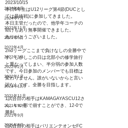
2023/10/15
2024年8月
本日6年生はU12リーグ第4節(DUCとし
ては最終戦)に参加してきました。
2024年7月
本日主管だったので、他学年コーチの
2022年11月
助けもあり無事開催できました。
ありがとうございました。
2022年5月
2022年4月
2ndリーグここまで負けなしの全勝中で
2022年3月
す。しかしこの日は北部小の修学旅行
と重なってしまい、半分弱の参加人数
2022年2月
です。今日参加のメンバーでも目標は
2022年1月
変わりません。誰がいないからと言い
訳なしです。全勝を目指します。
2021年12月
2021年11月
1試合目の相手はKAMAGAYASCU12さ
ん。いい形で崩すことができ、12-0で
2021年10月
勝利。
2021年9月
2021年8月
2試合目の相手はバリエンテオンセFC