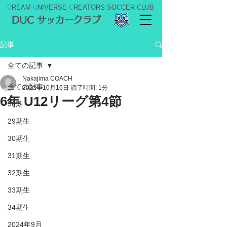
D
REAM
U
NIVERSE
C
REATORS SOCCER CLUB
DUC サッカークラブ
記事
全ての記事
Nakajima COACH
全ての記事
2023年10月16日
読了時間: 1分
6年 U12リーグ第4節
36期
29期生
30期生
31期生
32期生
33期生
34期生
2024年9月