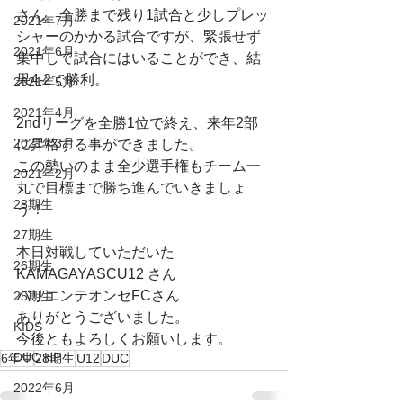
さん。全勝まで残り1試合と少しプレッ
2021年7月
シャーのかかる試合ですが、緊張せず
2021年6月
集中して試合にはいることができ、結
果4-2で勝利。
2021年5月
2021年4月
2ndリーグを全勝1位で終え、来年2部
2021年3月
に昇格する事ができました。
この勢いのまま全少選手権もチーム一
2021年2月
丸で目標まで勝ち進んでいきましょ
28期生
う！
27期生
本日対戦していただいた
26期生
KAMAGAYASCU12 さん
バリエンテオンセFCさん
25期生
ありがとうございました。
KIDS
今後ともよろしくお願いします。
DUC HP
6年生
28期生
U12
DUC
2022年6月