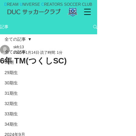
D
REAM
U
NIVERSE
C
REATORS SOCCER CLUB
DUC サッカークラブ
記事
全ての記事
skfc13
全ての記事
2025年1月14日
読了時間: 1分
6年 TM(つくしSC)
36期
29期生
30期生
31期生
32期生
33期生
34期生
2024年9月