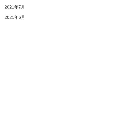
2021年7月
2021年6月
2021年5月
2021年4月
2021年3月
2021年2月
28期生
27期生
26期生
© 2021 duc-sc All rights reserved
25期生
プライバシーポリシー
KIDS
DUC HP
1年 市内大会"
2022年6月
🌸DUC女子部🌸 2026年