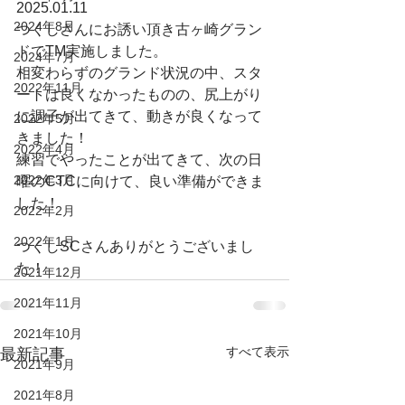
2025.01.11
2024年8月
つくしさんにお誘い頂き古ヶ崎グラン
ドでTM実施しました。
2024年7月
相変わらずのグランド状況の中、スタ
2022年11月
ートは良くなかったものの、尻上がり
に調子が出てきて、動きが良くなって
2022年5月
きました！
2022年4月
練習でやったことが出てきて、次の日
2022年3月
曜のCTCに向けて、良い準備ができま
した！
2022年2月
2022年1月
つくしSCさんありがとうございまし
た！
2021年12月
2021年11月
2021年10月
すべて表示
最新記事
2021年9月
2021年8月