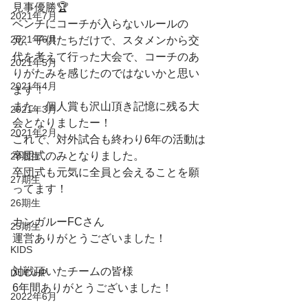
見事優勝🏆
2021年7月
ベンチにコーチが入らないルールの
2021年6月
元、子供たちだけで、スタメンから交
代を考えて行った大会で、コーチのあ
2021年5月
りがたみを感じたのではないかと思い
2021年4月
ます！
また、個人賞も沢山頂き記憶に残る大
2021年3月
会となりましたー！
2021年2月
これで、対外試合も終わり6年の活動は
卒団式のみとなりました。
28期生
卒団式も元気に全員と会えることを願
27期生
ってます！
26期生
カンガルーFCさん
25期生
運営ありがとうございました！
KIDS
対戦頂いたチームの皆様
DUC HP
6年間ありがとうございました！
2022年6月