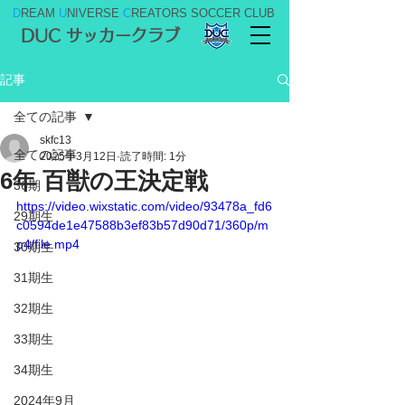
D
REAM
U
NIVERSE
C
REATORS SOCCER CLUB
DUC サッカークラブ
記事
全ての記事
skfc13
全ての記事
2025年3月12日
読了時間: 1分
6年 百獣の王決定戦
36期
https://video.wixstatic.com/video/93478a_fd6
29期生
c0594de1e47588b3ef83b57d90d71/360p/m
p4/file.mp4
30期生
31期生
32期生
33期生
34期生
2024年9月