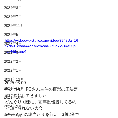
2024年8月
2024年7月
2022年11月
2022年5月
https://video.wixstatic.com/video/93478a_16
2022年4月
c7da01cbda44dda6cb2da25f6a7270/360p/
mp4/file.mp4
2022年3月
2022年2月
2022年1月
2021年12月
2025,03,09
2021年11月
カンガルーFCさん主催の百獣の王決定
戦に参加してきました！
2021年10月
どんぐり同様に、前年度優勝してるの
2021年9月
で負けられない大会！
5チームとの総当たりを行い、3勝2分で
2021年8月