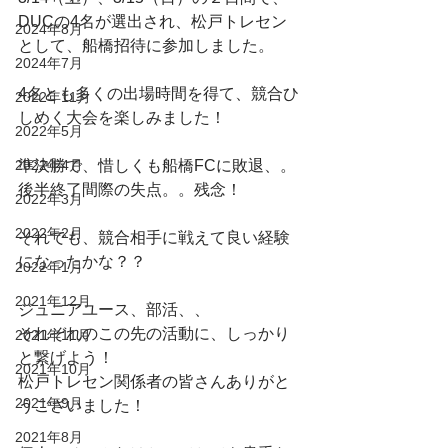
DUCの4名が選出され、松戸トレセン
2024年8月
として、船橋招待に参加しました。
2024年7月
4名とも多くの出場時間を得て、競合ひ
2022年11月
しめく大会を楽しみました！
2022年5月
2022年4月
準決勝で、惜しくも船橋FCに敗退、。
後半終了間際の失点。。残念！
2022年3月
2022年2月
それでも、競合相手に戦えて良い経験
になったかな？？
2022年1月
2021年12月
ジュニアユース、部活、、
それぞれのこの先の活動に、しっかり
2021年11月
と繋げよう！
2021年10月
松戸トレセン関係者の皆さんありがと
2021年9月
うございました！
2021年8月