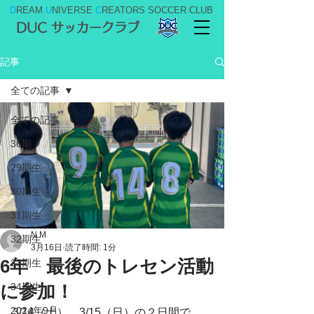
D
REAM
U
NIVERSE
C
REATORS SOCCER CLUB
DUC サッカークラブ
記事
全ての記事
全ての記事
36期
29期生
30期生
31期生
N M
32期生
3月16日
読了時間: 1分
6年 最後のトレセン活動
33期生
に参加！
34期生
2024年9月
3/14（土）、3/15（日）の２日間で、