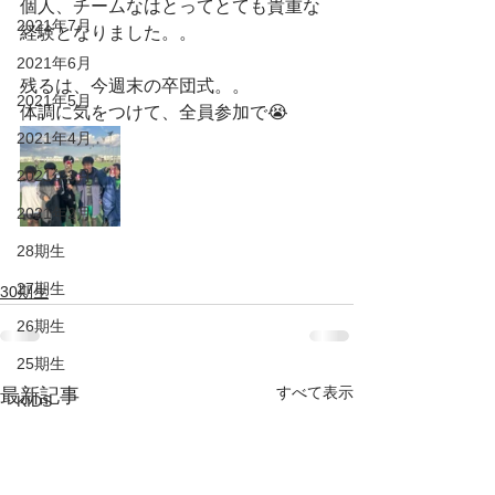
個人、チームなはとってとても貴重な
2021年7月
経験となりました。。
2021年6月
残るは、今週末の卒団式。。
2021年5月
体調に気をつけて、全員参加で😭
2021年4月
2021年3月
2021年2月
28期生
27期生
30期生
26期生
25期生
すべて表示
最新記事
KIDS
DUC HP
2022年6月