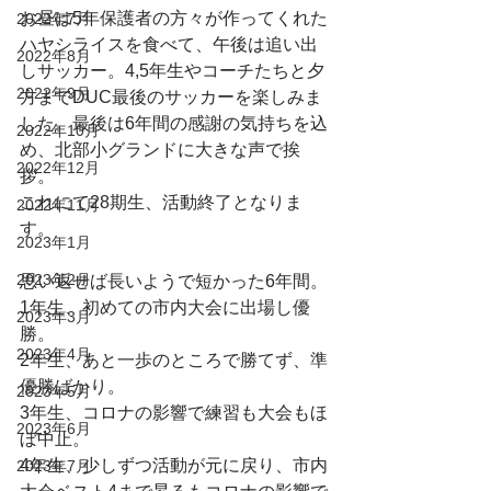
お昼は5年保護者の方々が作ってくれた
2022年7月
ハヤシライスを食べて、午後は追い出
2022年8月
しサッカー。4,5年生やコーチたちと夕
2022年9月
方までDUC最後のサッカーを楽しみま
した。最後は6年間の感謝の気持ちを込
2022年10月
め、北部小グランドに大きな声で挨
2022年12月
拶。
これにて28期生、活動終了となりま
2022年11月
す。
2023年1月
2023年2月
思い返せば長いようで短かった6年間。
1年生、初めての市内大会に出場し優
2023年3月
勝。
2023年4月
2年生、あと一歩のところで勝てず、準
優勝ばかり。
2023年5月
3年生、コロナの影響で練習も大会もほ
2023年6月
ぼ中止。
4年生、少しずつ活動が元に戻り、市内
2023年7月