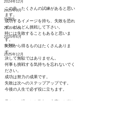
2024年12月
この先、たくさんの試練があると思い
2025年3月
ます。
35期生
成功するイメージを持ち、失敗を恐れ
ず、どんどん挑戦して下さい。
2025年5月
時には失敗することもあると思いま
2025年6月
す。
女子部
失敗から得るものはたくさんありま
す。
2025年12月
決して無駄ではありません。
何事も挑戦する気持ちを忘れないでく
ださい。
成功は努力の成果です。
失敗は次へのステップアップです。
今後の人生で必ず役に立ちます。
君たちと過ごした数年、充実した楽し
い日々でした。
教える立場でしたが、たくさんのこと