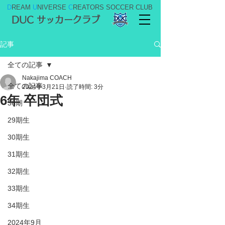
D
REAM
U
NIVERSE
C
REATORS SOCCER CLUB
DUC サッカークラブ
記事
全ての記事
Nakajima COACH
全ての記事
2024年3月21日
読了時間: 3分
6年 卒団式
36期
29期生
30期生
31期生
32期生
33期生
34期生
2024年9月