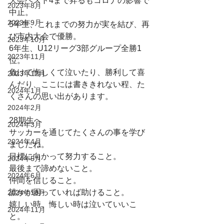
大会ベスト4まで昇るもコロナの影響で
2023年8月
中止。
2023年9月
5年生、これまでの努力が実を結び、再
び市内大会で優勝。
2023年10月
6年生、U12リーグ3部グループ全勝1
2023年11月
位。　
負けて悔しくて泣いたり、勝利して喜
2023年12月
んだり、ここには書ききれない程、た
2024年1月
くさんの思い出があります。
2024年2月
28期生へ
2024年3月
サッカーを通じてたくさんの事を学び
2024年4月
ましたね。
目標に向かって努力すること。
2024年5月
最後まで諦めないこと。
2024年6月
仲間を信じること。
誰かが困っていれば助けること。
2024年10月
嬉しい時、悔しい時は泣いていいこ
2024年11月
と。