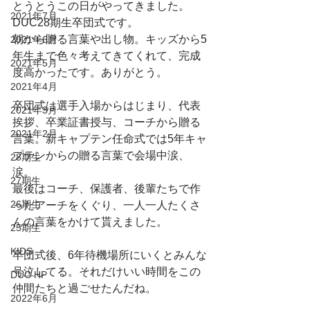
とうとうこの日がやってきました。
2021年7月
DUC28期生卒団式です。
朝から贈る言葉や出し物。キッズから5
2021年6月
年生まで色々考えてきてくれて、完成
2021年5月
度高かったです。ありがとう。
2021年4月
卒団式は選手入場からはじまり、代表
2021年3月
挨拶、卒業証書授与、コーチから贈る
2021年2月
言葉。新キャプテン任命式では5年キャ
プテンからの贈る言葉で会場中涙、
28期生
涙。
27期生
最後はコーチ、保護者、後輩たちで作
26期生
ったアーチをくぐり、一人一人たくさ
んの言葉をかけて貰えました。
25期生
KIDS
卒団式後、6年待機場所にいくとみんな
号泣してる。それだけいい時間をこの
DUC HP
仲間たちと過ごせたんだね。
2022年6月