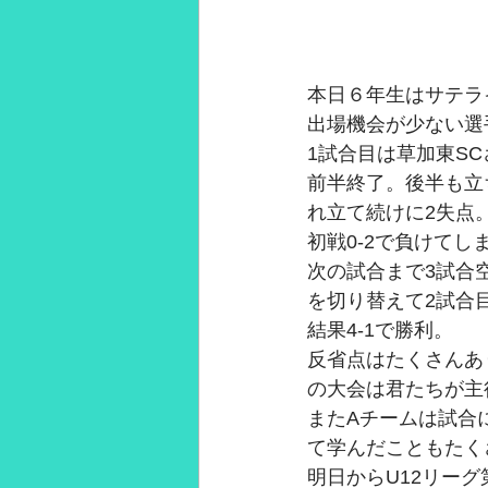
本日６年生はサテラ
出場機会が少ない選
1試合目は草加東S
前半終了。後半も立
れ立て続けに2失点
初戦0-2で負けてし
次の試合まで3試合
を切り替えて2試合
結果4-1で勝利。
反省点はたくさんあ
の大会は君たちが主
またAチームは試合
て学んだこともたく
明日からU12リー