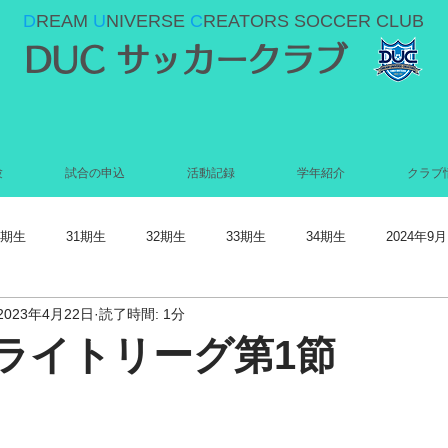
D
REAM
U
NIVERSE
C
REATORS SOCCER CLUB
DUC サッカークラブ
験
試合の申込
活動記録
学年紹介
クラブ
0期生
31期生
32期生
33期生
34期生
2024年9月
2023年4月22日
読了時間: 1分
022年5月
2022年4月
2022年3月
2022年2月
2022年1月
テライトリーグ第1節
021年9月
2021年8月
2021年7月
2021年6月
2021年5