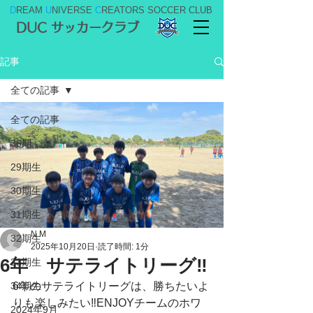
D
REAM
U
NIVERSE
C
REATORS SOCCER CLUB
DUC サッカークラブ
記事
全ての記事
全ての記事
36期
29期生
30期生
31期生
N M
32期生
2025年10月20日
読了時間: 1分
6年 サテライトリーグ‼️
33期生
34期生
6年のサテライトリーグは、勝ちたいよ
りも楽しみたい‼️ENJOYチームのホワ
2024年9月