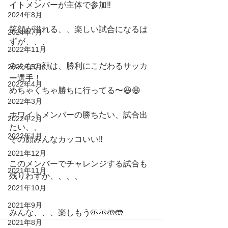
イトメンバーが主体で参加‼︎
2024年8月
笑顔が溢れる、、楽しい試合になるは
2024年7月
ずが、、、
2022年11月
みんなの顔は、勝利にこだわるサッカ
2022年5月
ー選手！
2022年4月
めちゃくちゃ勝ちに行ってる〜😆😆
2022年3月
ホワイトメンバーの勝ちたい、試合出
2022年2月
たい、、
2022年1月
その顔みんなカッコいい‼️
2021年12月
このメンバーでチャレンジする試合も
2021年11月
残りわずか、、、、
2021年10月
2021年9月
みんな、、、楽しもう🤲🤲🤲🤲
2021年8月