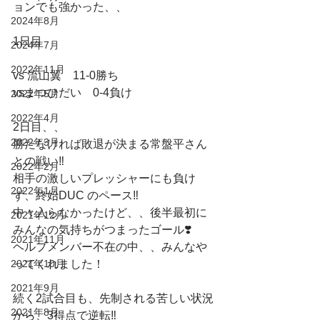
ョンでも強かった、、
2024年8月
1日目
2024年7月
2022年11月
vs 流山翼　11-0勝ち
vsまつひだい　0-4負け
2022年5月
2022年4月
2日目、、
2022年3月
勝たなければ敗退が決まる常盤平さん
との戦い‼️
2022年2月
相手の激しいプレッシャーにも負け
2022年1月
ず、終始DUC のペース‼️
中々入らなかったけど、、後半最初に
2021年12月
みんなの気持ちがつまったゴール❣️
2021年11月
ヘルプメンバー不在の中、、みんなや
2021年10月
ってくれました！
2021年9月
続く2試合目も、先制される苦しい状況
2021年8月
から、3得点で逆転‼️