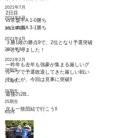
2021年7月
2日目
2021年6月
vs常盤平A 1-0勝ち
vs上本郷A 3-1勝ち
2021年5月
2021年4月
３勝1敗の勝点9で、2位となり予選突破
2021年3月
🎉となりました！
2021年2月
一昨年も去年も強豪が集まる厳しいグ
28期生
ループで予選敗退してきた厳しい戦い
でしたが、今回は見事に突破‼️
27期生
26期生
最後の2B..
25期生
次も一致団結で行こう‼️
KIDS
DUC HP
2022年6月