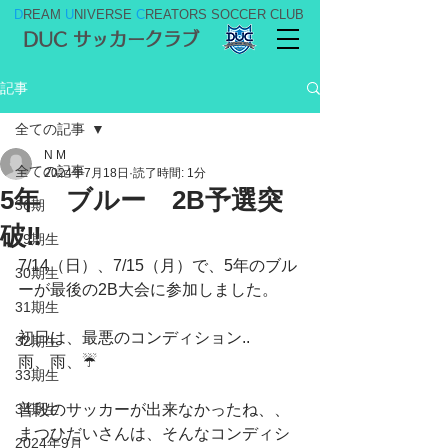
D
REAM
U
NIVERSE
C
REATORS SOCCER CLUB
DUC サッカークラブ
記事
全ての記事
N M
全ての記事
2024年7月18日
読了時間: 1分
5年 ブルー 2B予選突
36期
破‼️
29期生
7/14（日）、7/15（月）で、5年のブル
30期生
ーが最後の2B大会に参加しました。
31期生
初日は、最悪のコンディション..
32期生
雨、雨、☔️
33期生
34期生
普段のサッカーが出来なかったね、、
まつひだいさんは、そんなコンディシ
2024年9月