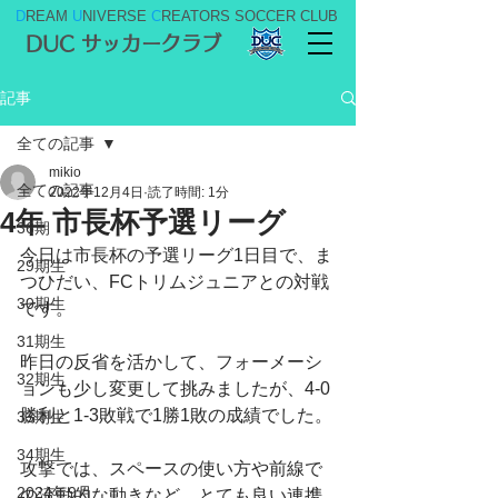
D
REAM
U
NIVERSE
C
REATORS SOCCER CLUB
DUC サッカークラブ
記事
全ての記事
mikio
全ての記事
2022年12月4日
読了時間: 1分
4年 市長杯予選リーグ
36期
今日は市長杯の予選リーグ1日目で、ま
29期生
つひだい、FCトリムジュニアとの対戦
30期生
です。
31期生
昨日の反省を活かして、フォーメーシ
32期生
ョンも少し変更して挑みましたが、4-0
勝利と1-3敗戦で1勝1敗の成績でした。
33期生
34期生
攻撃では、スペースの使い方や前線で
2024年9月
の流動的な動きなど、とても良い連携