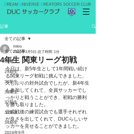
D
REAM
U
NIVERSE
C
REATORS SOCCER CLUB
DUC サッカークラブ
記事
全ての記事
mikio
全ての記事
2023年3月5日
読了時間: 1分
4年生 関東リーグ初戦
36期
今日は、新5年生として1年間戦い続け
29期生
る関東リーグ初戦に挑んできました。
30期生
久しぶりの対外試合でしたが、新4年生
も参加してくれて、全員サッカーでし
31期生
っかりと戦うことができ、初戦の勝利
32期生
を勝ち取りました。
公式戦後の練習試合でも選手それぞれ
33期生
が良さを出してくれて、DUCらしいサ
34期生
ッカーを見せることができました。
2024年9月