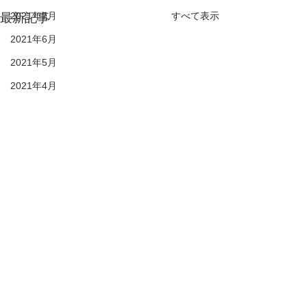
2021年7月
すべて表示
最新記事
2021年6月
2021年5月
2021年4月
2021年3月
2021年2月
28期生
27期生
26期生
25期生
KIDS
© 2021 duc-sc All rights reserved
DUC HP
2022年6月
プライバシーポリシー