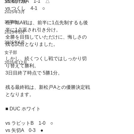
vs 松戸旭A　1-1　△
2024年12月
vs つくし　4-1　○
2025年3月
35期生
松戸旭A戦は、前半に1点先制するも後
半に1点返され引き分け。
2025年5月
全勝を目指していただけに、悔しさの
2025年6月
残る試合となりました。
女子部
しかし、続くつくし戦ではしっかり切
2025年12月
り替えて勝利。
3日目終了時点で 5勝1分。
残る最終戦は、新松戸Aとの優勝決定戦
となります。
■ DUC ホワイト
vs ラビットB　1-0　○
vs 矢切A　0-3　●