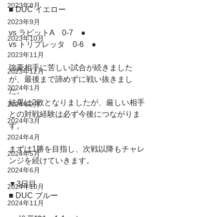
2023年8月
■ DUC イエロー
2023年9月
vs ラビットA　0-7　●
2023年10月
vs トリプレッタ　0-6　●
2023年11月
強豪相手に苦しい試合が続きました
2023年12月
が、最後まで諦めずに戦い抜きまし
2024年1月
た。
結果は2敗となりましたが、厳しい相手
2024年2月
との対戦経験は必ず今後につながりま
2024年3月
す。
2024年4月
まずは1勝を目指し、次戦以降もチャレ
2024年5月
ンジを続けていきます。
2024年6月
▼3日目
2024年10月
■ DUC ブルー
2024年11月