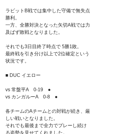
ラビットB戦では集中した守備で無失点
勝利。
一方、全勝対決となった矢切A戦では力
及ばず敗戦となりました。
それでも3日目終了時点で 5勝1敗。
最終戦を引き分け以上で2位確定という
状況です。
■ DUC イエロー
vs 常盤平A　0-19　●
vs カンガルーA　0-8　●
各チームのAチームとの対戦が続き、厳
しい戦いとなりました。
それでも最後まで全力でプレーし続け
る姿勢を見せてくれました。