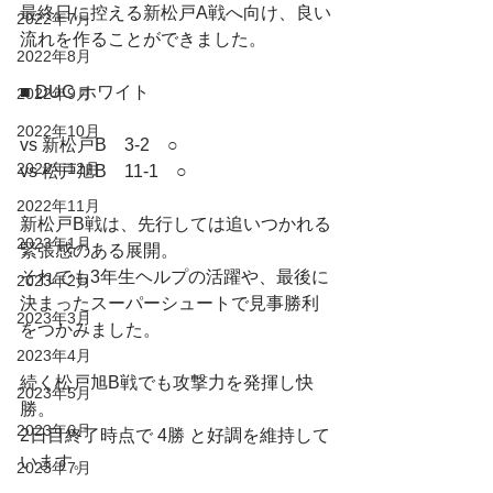
最終日に控える新松戸A戦へ向け、良い
2022年7月
流れを作ることができました。
2022年8月
■ DUC ホワイト
2022年9月
2022年10月
vs 新松戸B　3-2　○
2022年12月
vs 松戸旭B　11-1　○
2022年11月
新松戸B戦は、先行しては追いつかれる
2023年1月
緊張感のある展開。
それでも3年生ヘルプの活躍や、最後に
2023年2月
決まったスーパーシュートで見事勝利
2023年3月
をつかみました。
2023年4月
続く松戸旭B戦でも攻撃力を発揮し快
2023年5月
勝。
2023年6月
2日目終了時点で 4勝 と好調を維持して
います。
2023年7月