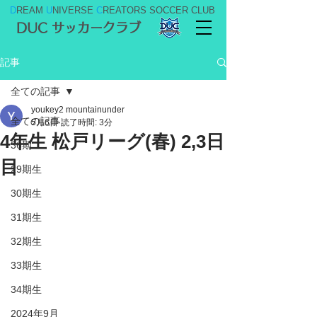
D
REAM
U
NIVERSE
C
REATORS SOCCER CLUB
DUC サッカークラブ
記事
全ての記事
youkey2 mountainunder
全ての記事
5月6日
読了時間: 3分
4年生 松戸リーグ(春) 2,3日
36期
目
29期生
30期生
31期生
32期生
33期生
34期生
2024年9月