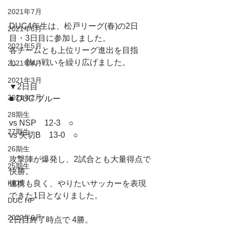
2021年7月
DUC4年生は、松戸リーグ(春)の2日
2021年6月
目・3日目に参加しました。
2021年5月
各チームとも上位リーグ進出を目指
し、熱い戦いを繰り広げました。
2021年4月
2021年3月
▼2日目
2021年2月
■ DUC ブルー
28期生
vs NSP　12-3　○
27期生
vs 矢切B　13-0　○
26期生
攻撃陣が爆発し、2試合とも大量得点で
25期生
快勝。
連携も良く、やりたいサッカーを表現
KIDS
できた1日となりました。
DUC HP
2022年6月
2日目終了時点で 4勝。