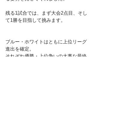
残る1試合では、まず大会2点目、そし
て1勝を目指して挑みます。
ブルー・ホワイトはともに上位リーグ
進出を確定。
それぞれ優勝・上位争いの大事な最終
戦へ向かいます。
イエローも結果こそ苦しいものとなっ
ていますが、
強い相手との試合の中で、多くの経験
を積み重ねています。
また、3年生ヘルプの選手たちも大活躍
でした。
ありがとうございました。