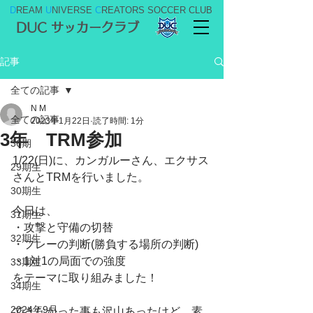
D
REAM
U
NIVERSE
C
REATORS SOCCER CLUB
DUC サッカークラブ
記事
全ての記事
N M
全ての記事
2023年1月22日
読了時間: 1分
3年 TRM参加
36期
1/22(日)に、カンガルーさん、エクサス
29期生
さんとTRMを行いました。
30期生
今日は、
31期生
・攻撃と守備の切替
32期生
・プレーの判断(勝負する場所の判断)
・1対1の局面での強度
33期生
をテーマに取り組みました！
34期生
2024年9月
できなかった事も沢山あったけど、素