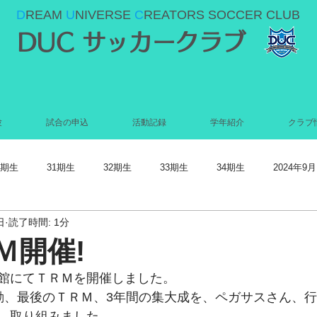
D
REAM
U
NIVERSE
C
REATORS SOCCER CLUB
DUC サッカークラブ
験
試合の申込
活動記録
学年紹介
クラブ
0期生
31期生
32期生
33期生
34期生
2024年9月
日
読了時間: 1分
022年5月
2022年4月
2022年3月
2022年2月
2022年1月
Ｍ開催!
館にてＴＲＭを開催しました。
021年9月
2021年8月
2021年7月
2021年6月
2021年5
動、最後のＴＲＭ、3年間の集大成を、ペガサスさん、
、取り組みました。