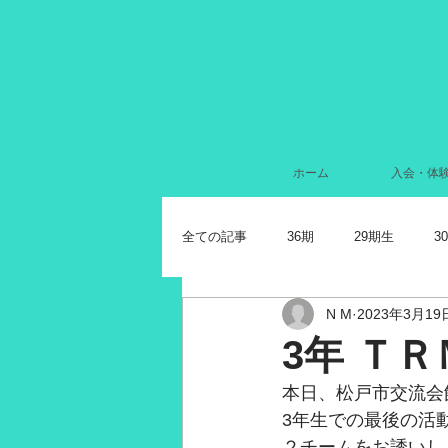
ホーム
入会・体
全ての記事
36期
29期生
3
N M
2023年3月19
2024年7月
2022年11月
2
3年 ＴＲ
本日、松戸市交流会
2021年11月
2021年10月
2
3年生での最後の活
２チームをお誘いし