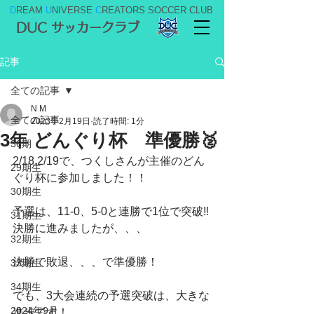
D
REAM
U
NIVERSE
C
REATORS SOCCER CLUB
DUC サッカークラブ
記事
全ての記事
N M
全ての記事
2023年2月19日
読了時間: 1分
3年 どんぐり杯 準優勝🥈
36期
2/18.2/19で、つくしさんが主催のどん
29期生
ぐり杯に参加しました！！
30期生
予選は、11-0、5-0と連勝で1位で突破‼️
31期生
決勝に進みましたが、、、
32期生
決勝で敗退、、、で準優勝！
33期生
34期生
でも、3大会連続の予選突破は、大きな
2024年9月
進歩です！