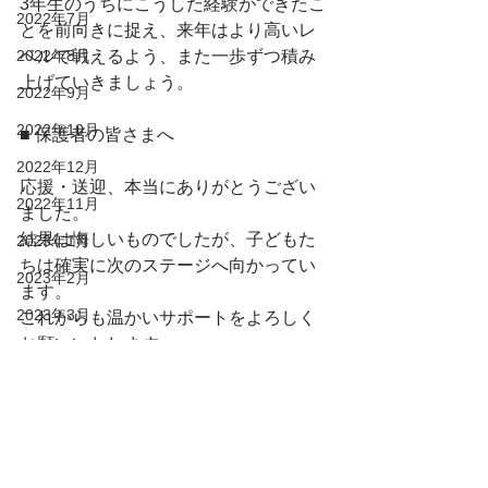
3年生のうちにこうした経験ができたこ
2022年7月
とを前向きに捉え、来年はより高いレ
2022年8月
ベルで戦えるよう、また一歩ずつ積み
上げていきましょう。
2022年9月
2022年10月
■ 保護者の皆さまへ
2022年12月
応援・送迎、本当にありがとうござい
2022年11月
ました。
結果は悔しいものでしたが、子どもた
2023年1月
ちは確実に次のステージへ向かってい
2023年2月
ます。
2023年3月
これからも温かいサポートをよろしく
お願いいたします。
2023年4月
3年生
33期生
県大会
2023年5月
33期生
2023年6月
2023年7月