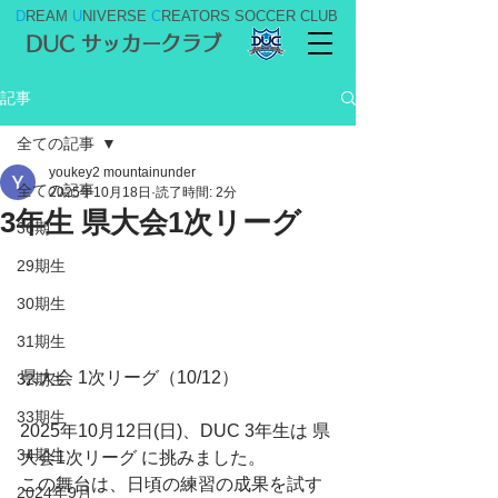
D
REAM
U
NIVERSE
C
REATORS SOCCER CLUB
DUC サッカークラブ
記事
全ての記事
youkey2 mountainunder
全ての記事
2025年10月18日
読了時間: 2分
3年生 県大会1次リーグ
36期
29期生
30期生
31期生
県大会 1次リーグ（10/12）
32期生
33期生
2025年10月12日(日)、DUC 3年生は 県
34期生
大会1次リーグ に挑みました。
この舞台は、日頃の練習の成果を試す
2024年9月