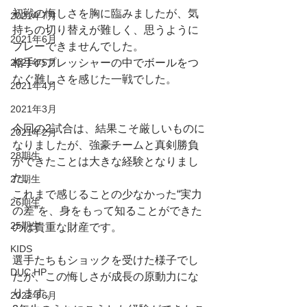
初戦の悔しさを胸に臨みましたが、気
2021年7月
持ちの切り替えが難しく、思うように
2021年6月
プレーできませんでした。
2021年5月
相手のプレッシャーの中でボールをつ
なぐ難しさを感じた一戦でした。
2021年4月
2021年3月
今回の2試合は、結果こそ厳しいものに
2021年2月
なりましたが、強豪チームと真剣勝負
28期生
ができたことは大きな経験となりまし
た。
27期生
これまで感じることの少なかった“実力
26期生
の差”を、身をもって知ることができた
25期生
のは貴重な財産です。
KIDS
選手たちもショックを受けた様子でし
DUC HP
たが、この悔しさが成長の原動力にな
ります。
2022年6月