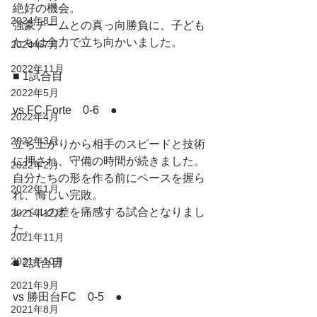
絶好の機会。
2024年8月
強豪チームとの真っ向勝負に、子ども
たちは全力で立ち向かいました。
2024年7月
2022年11月
■ 1試合目
2022年5月
vs FC.Forte　0-6　●
2022年4月
2022年3月
立ち上がりから相手のスピードと技術
に押され、守備の時間が続きました。
2022年2月
自分たちの形を作る前にペースを握ら
2022年1月
れ、悔しい完敗。
レベルの差を痛感する試合となりまし
2021年12月
た。
2021年11月
2021年10月
■ 2試合目
2021年9月
vs 勝田台FC　0-5　●
2021年8月