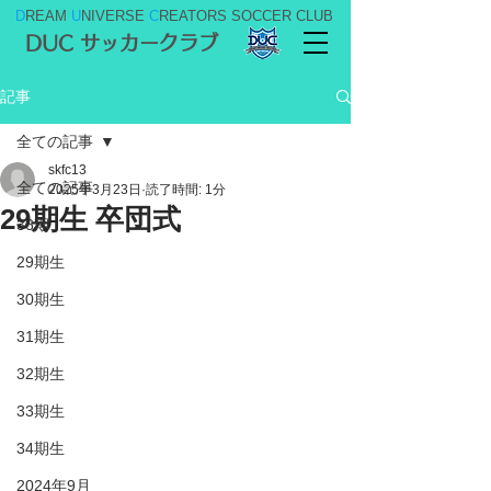
D
REAM
U
NIVERSE
C
REATORS SOCCER CLUB
DUC サッカークラブ
記事
全ての記事
skfc13
全ての記事
2025年3月23日
読了時間: 1分
29期生 卒団式
36期
29期生
30期生
31期生
32期生
33期生
34期生
2024年9月