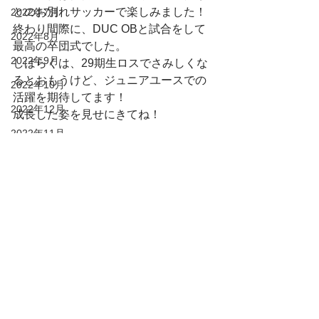
とのお別れサッカーで楽しみました！
2022年7月
終わり間際に、DUC OBと試合をして
2022年8月
最高の卒団式でした。
2022年9月
しばらくは、29期生ロスでさみしくな
るとおもうけど、ジュニアユースでの
2022年10月
活躍を期待してます！
2022年12月
成長した姿を見せにきてね！
2022年11月
2023年1月
2023年2月
すべて表示
最新記事
2023年3月
2023年4月
2023年5月
2023年6月
2023年7月