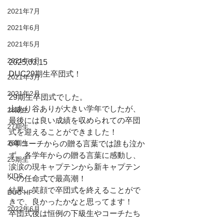
2021年7月
2021年6月
2021年5月
2021年4月
2025,03,15
DUC29期生卒団式！
2021年3月
2021年2月
29期生卒団式でした。
山あり谷ありが大きい学年でしたが、
28期生
最後には良い成績を収められての卒団
27期生
式を迎えることができました！
26期生
6年コーチからの贈る言葉では誰も泣か
ず、各学年からの贈る言葉に感動し、
25期生
涙涙の現キャプテンから新キャプテン
KIDS
への任命式で最高潮！
結果、笑顔で卒団式を終えることがで
DUC HP
きで、良かったかなと思ってます！
2022年6月
卒団式後は恒例の下級生やコーチたち