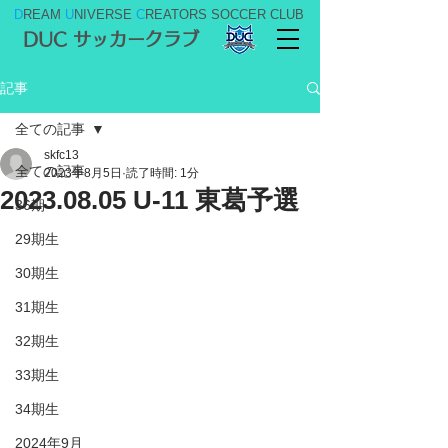
D
REAM
U
NIVERSE
C
REATORS SOCCER CLUB
DUC サッカークラブ
記事
全ての記事
skfc13
全ての記事
2023年8月5日
読了時間: 1分
2023.08.05 U-11 東葛予選
36期
29期生
30期生
31期生
32期生
33期生
34期生
2024年9月