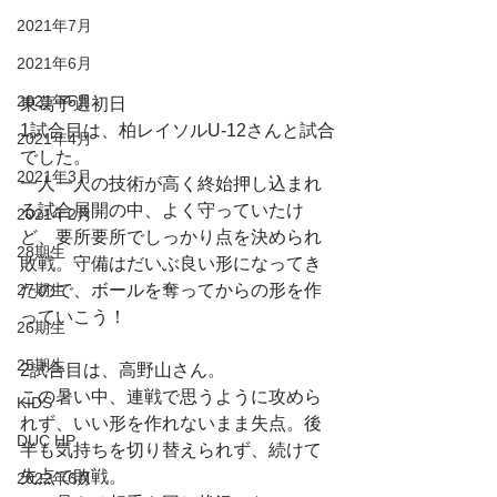
2021年7月
2021年6月
2021年5月
東葛予選初日
1試合目は、柏レイソルU-12さんと試合
2021年4月
でした。
2021年3月
一人一人の技術が高く終始押し込まれ
る試合展開の中、よく守っていたけ
2021年2月
ど、要所要所でしっかり点を決められ
28期生
敗戦。守備はだいぶ良い形になってき
たので、ボールを奪ってからの形を作
27期生
っていこう！
26期生
25期生
2試合目は、高野山さん。
この暑い中、連戦で思うように攻めら
KIDS
れず、いい形を作れないまま失点。後
DUC HP
半も気持ちを切り替えられず、続けて
失点で敗戦。
2022年6月