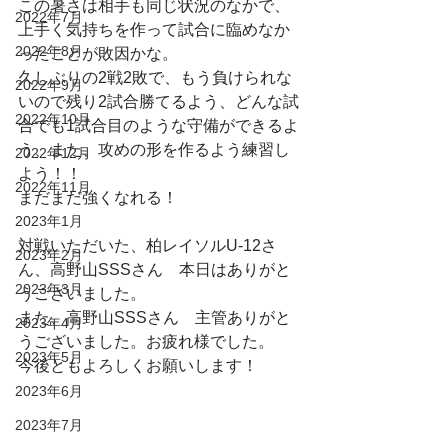
この暑さは相手も同じ状況のなかで、
2022年7月
上手く気持ちを作って試合に臨めなか
2022年8月
ったことが敗因かな。
久しぶりの2戦2敗で、もう負けられな
2022年9月
いので残り2試合勝てるよう、どんな試
2022年10月
合でも1試合目のような守備ができるよ
う、また、攻めの形を作るよう練習し
2022年12月
よう！！
2022年11月
まだまだ強くなれる！
2023年1月
対戦いただいた、柏レイソルU-12さ
2023年2月
ん、高野山SSSさん　本日はありがと
2023年3月
うございました。
また、高野山SSSさん　主管ありがと
2023年4月
うございました。お疲れ様でした。
2023年5月
今後ともよろしくお願いします！
2023年6月
2023年7月